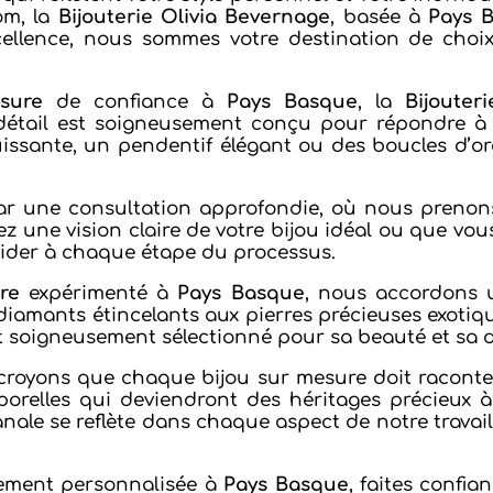
om, la
Bijouterie Olivia Bevernage
, basée à
Pays 
xcellence, nous sommes votre destination de choi
sure
de confiance à
Pays Basque
, la
Bijouter
détail est soigneusement conçu pour répondre à v
issante, un pendentif élégant ou des boucles d’or
r une consultation approfondie, où nous prenons
ez une vision claire de votre bijou idéal ou que vo
uider à chaque étape du processus.
re
expérimenté à
Pays Basque
, nous accordons u
diamants étincelants aux pierres précieuses exotiq
t soigneusement sélectionné pour sa beauté et sa d
 croyons que chaque bijou sur mesure doit raconte
porelles qui deviendront des héritages précieux à
nale se reflète dans chaque aspect de notre travail
lement personnalisée à
Pays Basque
, faites confia