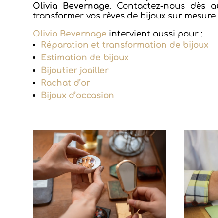
Olivia Bevernage
. Contactez-nous dès au
transformer vos rêves de bijoux sur mesure e
Olivia Bevernage
intervient aussi pour :
Réparation et transformation de bijoux
Estimation de bijoux
Bijoutier joailler
Rachat d’or
Bijoux d’occasion